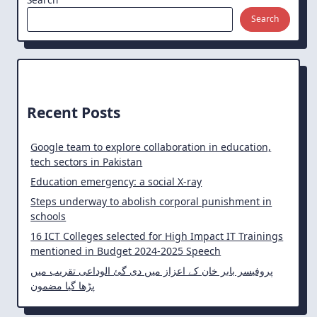
Search
Recent Posts
Google team to explore collaboration in education,
tech sectors in Pakistan
Education emergency: a social X-ray
Steps underway to abolish corporal punishment in
schools
16 ICT Colleges selected for High Impact IT Trainings
mentioned in Budget 2024-2025 Speech
پروفیسر بابر خان کے اعزاز میں دی گئ الوداعی تقریب میں
پڑھا گیا مضمون